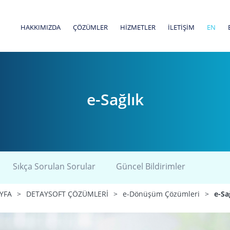
HAKKIMIZDA
ÇÖZÜMLER
HİZMETLER
İLETİŞİM
EN
e-Sağlık
Sıkça Sorulan Sorular
Güncel Bildirimler
YFA
>
DETAYSOFT ÇÖZÜMLERİ
>
e-Dönüşüm Çözümleri
>
e-Sa