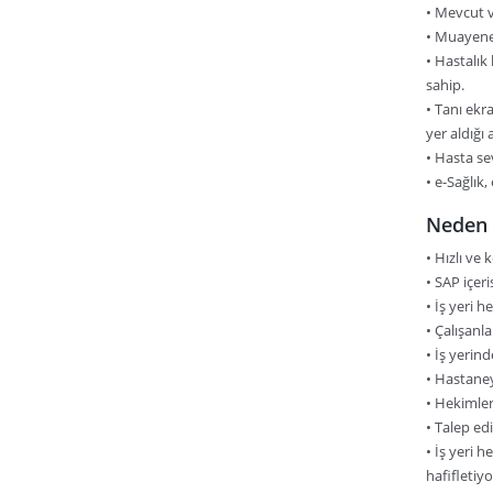
• Mevcut v
• Muayene,
• Hastalık
sahip.
• Tanı ekr
yer aldığı 
• Hasta se
• e-Sağlık
Neden 
• Hızlı ve
• SAP içer
• İş yeri 
• Çalışanl
• İş yerin
• Hastaneye
• Hekimler
• Talep edi
• İş yeri 
hafifletiyor