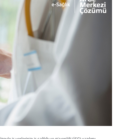
yle iş yerlerinin iş sağlığı ve güvenliği (İSG) yazılımı