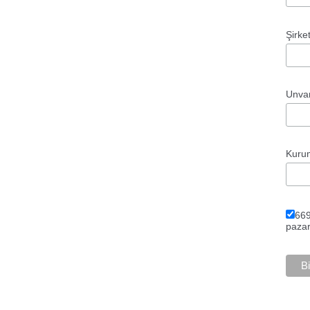
Şirke
Unv
Kuru
669
pazar