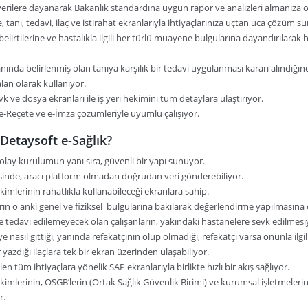
erilere dayanarak Bakanlık standardına uygun rapor ve analizleri almanıza o
 tanı, tedavi, ilaç ve istirahat ekranlarıyla ihtiyaçlarınıza uçtan uca çözüm s
 belirtilerine ve hastalıkla ilgili her türlü muayene bulgularına dayandırılara
anında belirlenmiş olan tanıya karşılık bir tedavi uygulanması kararı alındığın
alan olarak kullanıyor.
vk ve dosya ekranları ile iş yeri hekimini tüm detaylara ulaştırıyor.
, e-Reçete ve e-İmza çözümleriyle uyumlu çalışıyor.
Detaysoft e-Sağlık?
 kolay kurulumun yanı sıra, güvenli bir yapı sunuyor.
isinde, aracı platform olmadan doğrudan veri gönderebiliyor.
hekimlerinin rahatlıkla kullanabileceği ekranlara sahip.
arın o anki genel ve fiziksel bulgularına bakılarak değerlendirme yapılmasına
de tedavi edilemeyecek olan çalışanların, yakındaki hastanelere sevk edilmesiyle 
 nasıl gittiği, yanında refakatçının olup olmadığı, refakatçı varsa onunla ilgili b
 yazdığı ilaçlara tek bir ekran üzerinden ulaşabiliyor.
len tüm ihtiyaçlara yönelik SAP ekranlarıyla birlikte hızlı bir akış sağlıyor.
hekimlerinin, OSGB’lerin (Ortak Sağlık Güvenlik Birimi) ve kurumsal işletmelerin
.​