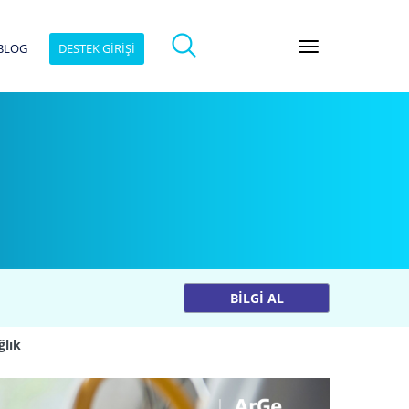
BLOG
DESTEK GİRİŞİ
BİLGİ AL
ğlık