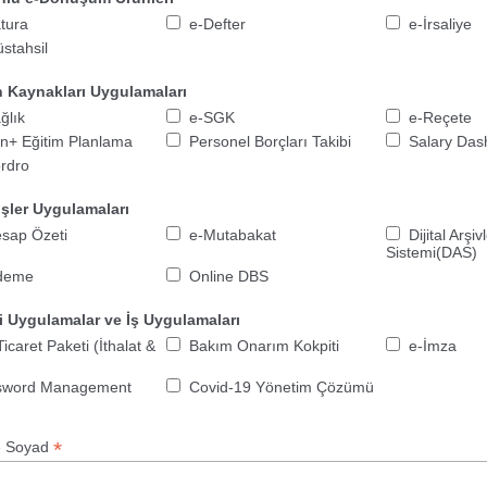
tura
e-Defter
e-İrsaliye
stahsil
n Kaynakları Uygulamaları
ğlık
e-SGK
e-Reçete
n+ Eğitim Planlama
Personel Borçları Takibi
Salary Da
rdro
İşler Uygulamaları
sap Özeti
e-Mutabakat
Dijital Arşi
Sistemi(DAS)
deme
Online DBS
i Uygulamalar ve İş Uygulamaları
Ticaret Paketi (İthalat &
Bakım Onarım Kokpiti
e-İmza
sword Management
Covid-19 Yönetim Çözümü
*
e Soyad