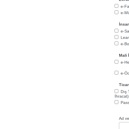
e-Fa
e-Mü
İnsa
e-Sa
Lear
e-Bo
Mali 
e-He
e-Ö
Ticar
Dış 
İhracat)
Pas
Ad v