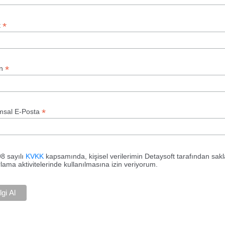
*
t
*
an
*
msal E-Posta
8 sayılı
KVKK
kapsamında, kişisel verilerimin Detaysoft tarafından sakl
lama aktivitelerinde kullanılmasına izin veriyorum.