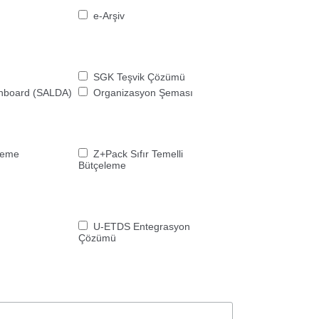
e-Arşiv
SGK Teşvik Çözümü
shboard (SALDA)
Organizasyon Şeması
vleme
Z+Pack Sıfır Temelli
Bütçeleme
U-ETDS Entegrasyon
Çözümü