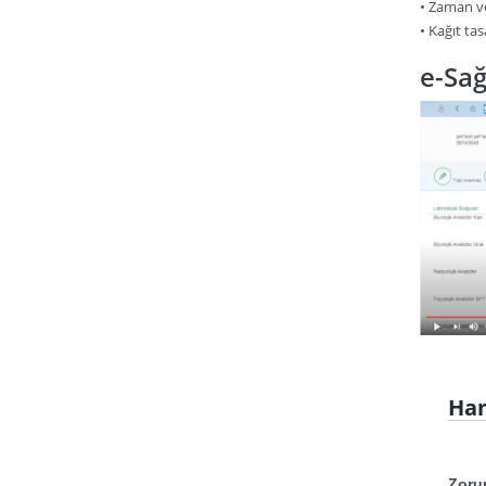
• Zaman ve
• Kağıt ta
e-Sağ
Han
Zoru