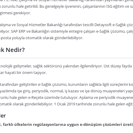
 zorunlu hale getirildi. Bu genelgeyle işverenin, çalışanlarının İSG eğitim ve s
girmesi gerekiyor.
 Çalışma ve Sosyal Hizmetler Bakanlığı tarafından tescilli Detaysoft e-Sağlık ç
iliyor. SAP ERP ve Bakanlığın sistemiyle entegre çalışan e-Sağlık çözümü, çalı
-posta yoluyla otomatik olarak gönderilebiliyor.
ık Nedir?
nolojik gelişmeler, sağlık sektörünü yakından ilgilendiriyor. Üst düzey fayda sa
ar hayati bir önem taşıyor.
arafından geliştirilen e-Sağlık çözümü, kurumların sağlıkla ilgili süreçlerini ko
yazılımda işe giriş, periyodik, normal, iş kazası ve işe dönüş muayeneleri yapılab
orunlu hale gelen e-Reçete üzerinde tutuluyor. Aşılama ve periyodik muayenele
omatik olarak gönderilebiliyor. 1 Ocak 2019 tarihinde zorunlu hale gelen eğitim 
ler
, farklı ülkelerin regülasyonlarına uygun e-dönüşüm çözümleri üret