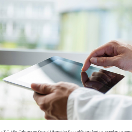
da T.C. Aile, Çalışma ve Sosyal Hizmetler Bakanlığı tarafından yayınlanan genelge