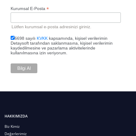
*
Kurumsal E-Posta
Lütfen kurumsal e-posta adresinizi giriniz.
6698 sayılı
KVKK
kapsamında, kişisel verilerimin
Detaysoft tarafından saklanmasına, kişisel verilerimin
kaydedilmesine ve pazarlama aktivitelerinde
kullanılmasına izin veriyorum.
HAKKIMIZDA
Biz Kimiz
Değerlerimiz