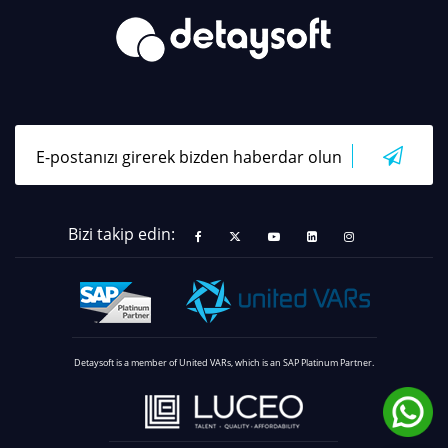
Bizi takip edin:
Detaysoft is a member of United VARs, which is an SAP Platinum Partner.