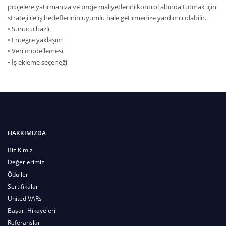
projelere yatırmanıza ve proje maliyetlerini kontrol altında tutmak için
strateji ile iş hedeflerinin uyumlu hale getirmenize yardımcı olabilir.
• Sunucu bazlı
• Entegre yaklaşım
• Veri modellemesi
• İş ekleme seçeneği
HAKKIMIZDA
Biz Kimiz
Değerlerimiz
Ödüller
Sertifikalar
United VARs
Başarı Hikayeleri
Referanslar