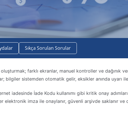
ydalar
Sıkça Sorulan Sorular
luşturmak; farklı ekranlar, manuel kontroller ve dağınık veri
ar; bilgiler sistemden otomatik gelir, eksikler anında uyarı il
et iadesinde İade Kodu kullanımı gibi kritik onay adımlarını 
ler elektronik imza ile onaylanır, güvenli arşivde saklanır v