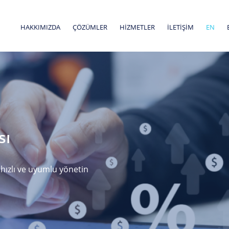
HAKKIMIZDA
ÇÖZÜMLER
HİZMETLER
İLETİŞİM
EN
sı
 hızlı ve uyumlu yönetin