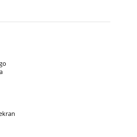
go
a
 ekran