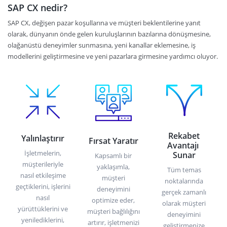
SAP CX nedir?
SAP CX, değişen pazar koşullarına ve müşteri beklentilerine yanıt
olarak, dünyanın önde gelen kuruluşlarının bazılarına dönüşmesine,
olağanüstü deneyimler sunmasına, yeni kanallar eklemesine, iş
modellerini geliştirmesine ve yeni pazarlara girmesine yardımcı oluyor.
Rekabet
Yalınlaştırır
Fırsat Yaratır
Avantajı
İşletmelerin,
Sunar
Kapsamlı bir
müşterileriyle
yaklaşımla,
Tüm temas
nasıl etkileşime
müşteri
noktalarında
geçtiklerini, işlerini
deneyimini
gerçek zamanlı
nasıl
optimize eder,
olarak müşteri
yürüttüklerini ve
müşteri bağlılığını
deneyimini
yenilediklerini,
artırır, işletmenizi
geliştirmenize