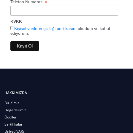
*
Telefon Numarası
KVKK
Kişisel verilerin gizliliği politikasını
okudum ve kabul
ediyorum.
HAKKIMIZDA
Biz Kimiz
Değerlerimiz
Ödüller
Sertifikalar
United VARs