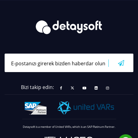
Bizi takip edin:
Detaysoft is a member of United VARs, which is an SAP Platinum Partner.