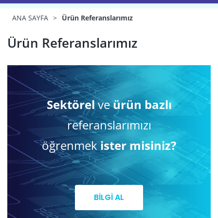
ANA SAYFA
>
Ürün Referanslarımız
Ürün Referanslarımız
Sektörel
ve
ürün bazlı
referanslarımızı
öğrenmek
ister misiniz?
BİLGİ AL