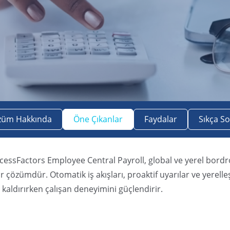
züm Hakkında
Öne Çıkanlar
Faydalar
Sıkça S
essFactors Employee Central Payroll, global ve yerel bordro i
r çözümdür. Otomatik iş akışları, proaktif uyarılar ve yerell
kaldırırken çalışan deneyimini güçlendirir.