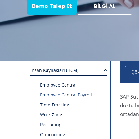
Demo Talep Et
BİLGİ AL
İnsan Kaynakları (HCM)
Çö
Employee Central
Employee Central Payroll
SAP Succ
Time Tracking
dostu bi
ortadan 
Work Zone
Recruiting
Onboarding