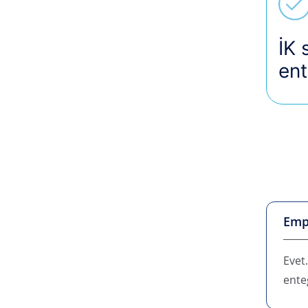
İK 
ent
Empl
Evet
ente