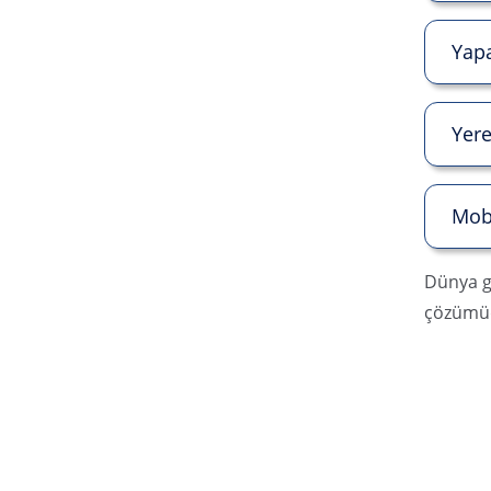
Yapa
Yere
Mob
Dünya ge
çözümüd