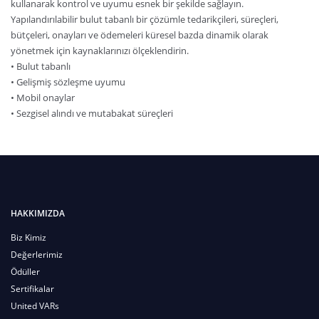
kullanarak kontrol ve uyumu esnek bir şekilde sağlayın.
Yapılandırılabilir bulut tabanlı bir çözümle tedarikçileri, süreçleri,
bütçeleri, onayları ve ödemeleri küresel bazda dinamik olarak
yönetmek için kaynaklarınızı ölçeklendirin.
• Bulut tabanlı
• Gelişmiş sözleşme uyumu
• Mobil onaylar
• Sezgisel alındı ve mutabakat süreçleri
HAKKIMIZDA
Biz Kimiz
Değerlerimiz
Ödüller
Sertifikalar
United VARs