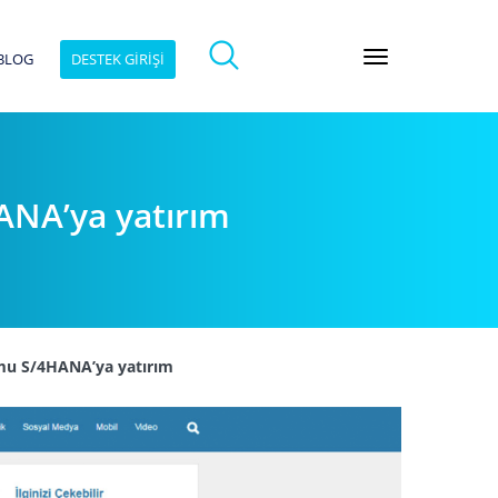
BLOG
DESTEK GİRİŞİ
ANA’ya yatırım
rmu S/4HANA’ya yatırım