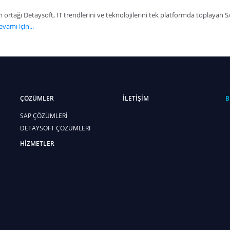
ortağı Detaysoft, IT trendlerini ve teknolojilerini tek platformda toplayan
vamı için...
ÇÖZÜMLER
İLETİŞİM
B
SAP ÇÖZÜMLERİ
DETAYSOFT ÇÖZÜMLERİ
HİZMETLER