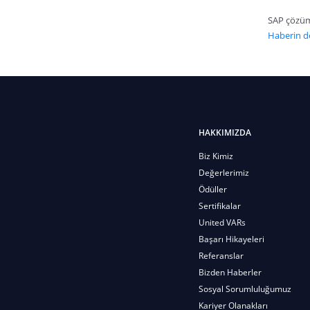
SAP çözüm 
Haberin de
HAKKIMIZDA
Biz Kimiz
Değerlerimiz
Ödüller
Sertifikalar
United VARs
Başarı Hikayeleri
Referanslar
Bizden Haberler
Sosyal Sorumluluğumuz
Kariyer Olanakları