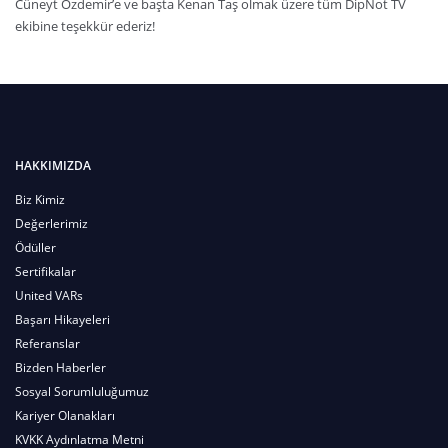
Cüneyt Özdemir’e ve başta Kenan Taş olmak üzere tüm DipNot TV
ekibine teşekkür ederiz!
HAKKIMIZDA
Biz Kimiz
Değerlerimiz
Ödüller
Sertifikalar
United VARs
Başarı Hikayeleri
Referanslar
Bizden Haberler
Sosyal Sorumluluğumuz
Kariyer Olanakları
KVKK Aydınlatma Metni