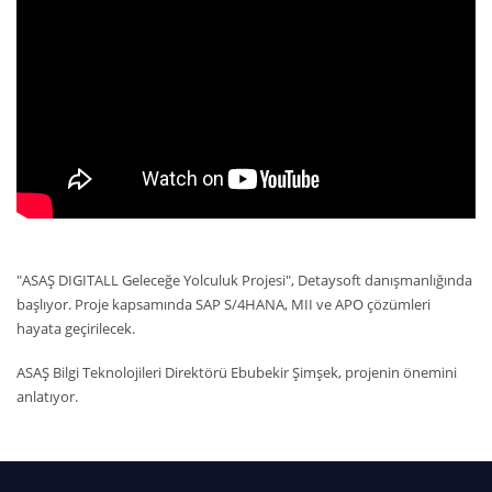
"ASAŞ DIGITALL Geleceğe Yolculuk Projesi", Detaysoft danışmanlığında
başlıyor. Proje kapsamında SAP S/4HANA, MII ve APO çözümleri
hayata geçirilecek.
ASAŞ Bilgi Teknolojileri Direktörü Ebubekir Şimşek, projenin önemini
anlatıyor.