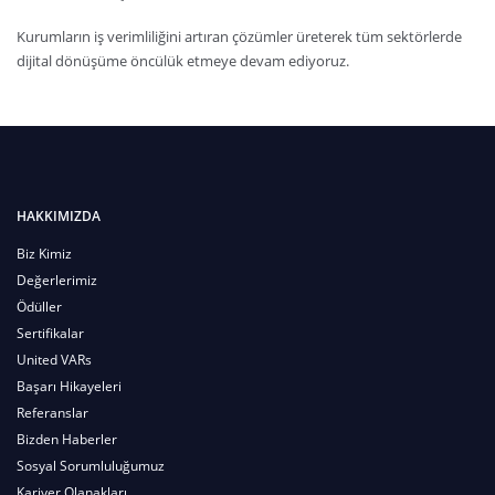
Kurumların iş verimliliğini artıran çözümler üreterek tüm sektörlerde
dijital dönüşüme öncülük etmeye devam ediyoruz.
HAKKIMIZDA
Biz Kimiz
Değerlerimiz
Ödüller
Sertifikalar
United VARs
Başarı Hikayeleri
Referanslar
Bizden Haberler
Sosyal Sorumluluğumuz
Kariyer Olanakları