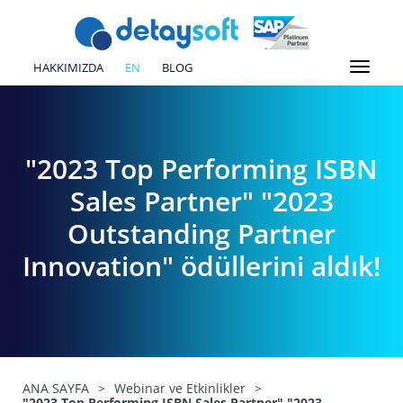
HAKKIMIZDA
EN
BLOG
"2023 Top Performing ISBN
Sales Partner" "2023
Outstanding Partner
Innovation" ödüllerini aldık!
ANA SAYFA
>
Webinar ve Etkinlikler
>
"2023 Top Performing ISBN Sales Partner" "2023